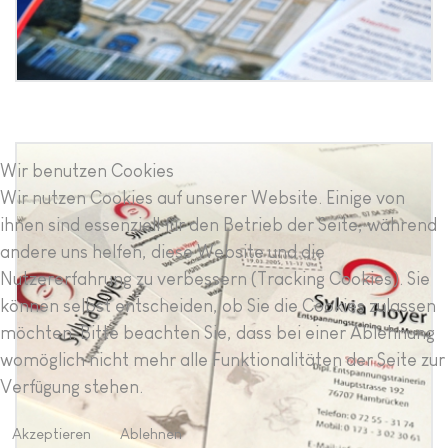
Wir benutzen Cookies
Grafikdesign Sylvia Hoyer
Wir nutzen Cookies auf unserer Website. Einige von
Bruchsal
ihnen sind essenziell für den Betrieb der Seite, während
andere uns helfen, diese Website und die
Nutzererfahrung zu verbessern (Tracking Cookies). Sie
können selbst entscheiden, ob Sie die Cookies zulassen
möchten. Bitte beachten Sie, dass bei einer Ablehnung
womöglich nicht mehr alle Funktionalitäten der Seite zur
Verfügung stehen.
Akzeptieren
Ablehnen