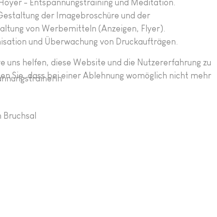
a Hoyer - Entspannungstraining und Meditation.
Gestaltung der Imagebroschüre und der
altung von Werbemitteln (Anzeigen, Flyer).
nisation und Überwachung von Druckaufträgen.
re uns helfen, diese Website und die Nutzererfahrung zu
ten Sie, dass bei einer Ablehnung womöglich nicht mehr
pannungstrainerin
n Bruchsal