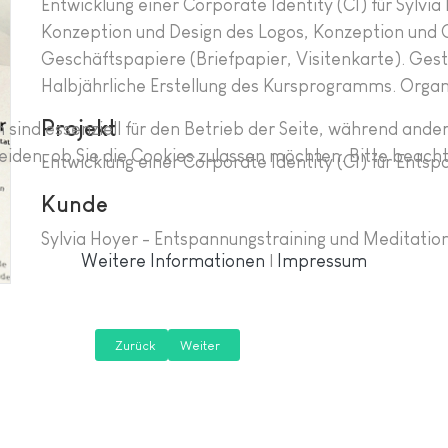
Entwicklung einer Corporate Identity (CI) für Sylvi
Konzeption und Design des Logos, Konzeption und 
Geschäftspapiere (Briefpapier, Visitenkarte). Gest
Halbjährliche Erstellung des Kursprogramms. Orga
Projekt
 sind essenziell für den Betrieb der Seite, während ande
eiden, ob Sie die Cookies zulassen möchten. Bitte beach
Entwicklung einer Corporate Identity (CI) für Ents
Kunde
Sylvia Hoyer - Entspannungstraining und Meditatio
Weitere Informationen
|
Impressum
Zurück
Weiter