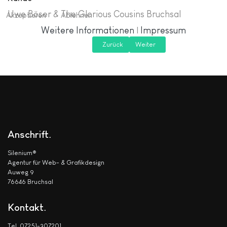
Uwe Böser & The Glorious Cousins Bruchsal
Akzeptieren
Ablehnen
Weitere Informationen
|
Impressum
Zurück
Weiter
Anschrift
Silenium®
Agentur für Web- & Grafikdesign
Auweg 9
76646 Bruchsal
Kontakt
Tel. 07251-307201